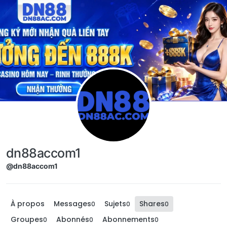
Aller directement au contenu
dn88accom1
@dn88accom1
À propos
Messages
Sujets
Shares
0
0
0
Groupes
Abonnés
Abonnements
0
0
0