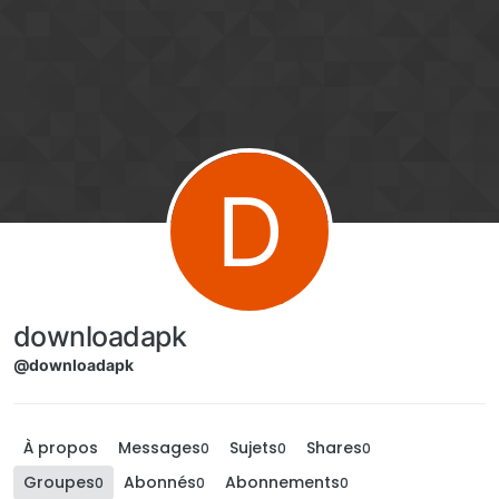
Aller directement au contenu
D
downloadapk
@downloadapk
À propos
Messages
Sujets
Shares
0
0
0
Groupes
Abonnés
Abonnements
0
0
0