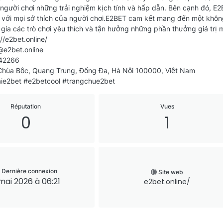
gười chơi những trải nghiệm kịch tính và hấp dẫn. Bên cạnh đó, E2B
với mọi sở thích của người chơi.E2BET cam kết mang đến một không gi
 gia các trò chơi yêu thích và tận hưởng những phần thưởng giá trị 
//e2bet.online/
@e2bet.online
42266
 Chùa Bộc, Quang Trung, Đống Đa, Hà Nội 100000, Việt Nam
ie2bet #e2betcool #trangchue2bet
Réputation
Vues
0
1
Dernière connexion
Site web
mai 2026 à 06:21
e2bet.online/