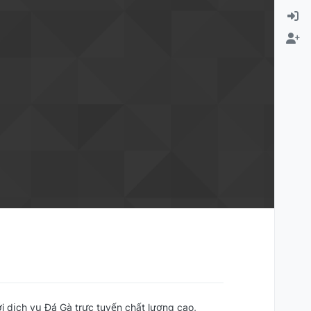
i dịch vụ Đá Gà trực tuyến chất lượng cao,