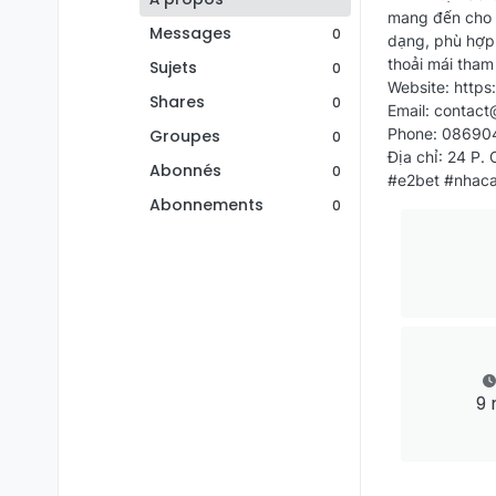
mang đến cho n
Messages
0
dạng, phù hợp 
thoải mái tham
Sujets
0
Website: https:
Shares
0
Email: contact
Phone: 08690
Groupes
0
Địa chỉ: 24 P.
Abonnés
0
#e2bet #nhaca
Abonnements
0
9 