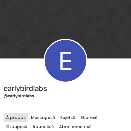
Aller directement au contenu
E
earlybirdlabs
@earlybirdlabs
À propos
Messages
Sujets
Shares
0
0
0
Groupes
Abonnés
Abonnements
0
0
0