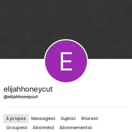
Aller directement au contenu
E
elijahhoneycut
@elijahhoneycut
À propos
Messages
Sujets
Shares
0
0
0
Groupes
Abonnés
Abonnements
0
0
0