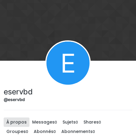
Aller directement au contenu
E
eservbd
@eservbd
À propos
Messages
Sujets
Shares
0
0
0
Groupes
Abonnés
Abonnements
0
0
0