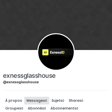
Aller directement au contenu
exnessglasshouse
@exnessglasshouse
À propos
Messages
Sujets
Shares
0
0
0
Groupes
Abonnés
Abonnements
0
0
0