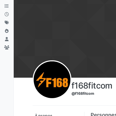
Aller directement au contenu
f168fitcom
@f168fitcom
Personnes
À propos