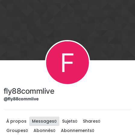
Aller directement au contenu
F
fly88commlive
@fly88commlive
À propos
Messages
Sujets
Shares
0
0
0
Groupes
Abonnés
Abonnements
0
0
0