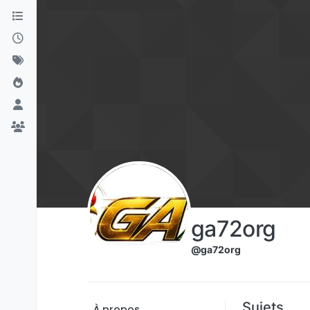
Aller directement au contenu
ga72org
@ga72org
Sujets
À propos