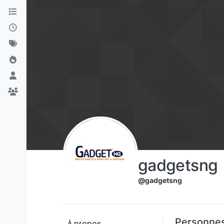
Aller directement au contenu
gadgetsng
@gadgetsng
Personnes
À propos