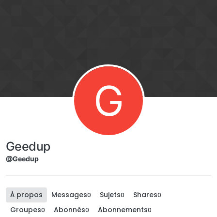
Aller directement au contenu
G
Geedup
@Geedup
À propos
Messages
Sujets
Shares
0
0
0
Groupes
Abonnés
Abonnements
0
0
0