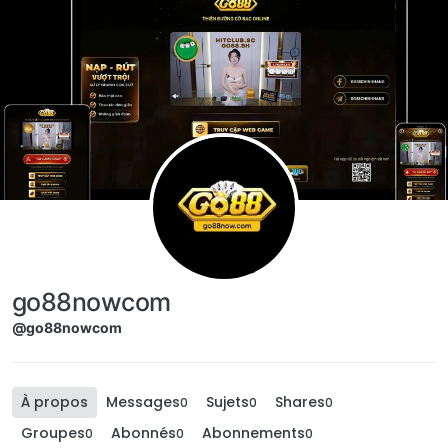
Aller directement au contenu
go88nowcom
@go88nowcom
À propos
Messages
Sujets
Shares
0
0
0
Groupes
Abonnés
Abonnements
0
0
0