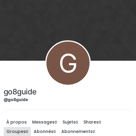
Aller directement au contenu
G
go8guide
@go8guide
À propos
Messages
Sujets
Shares
0
0
0
Groupes
Abonnés
Abonnements
0
0
0