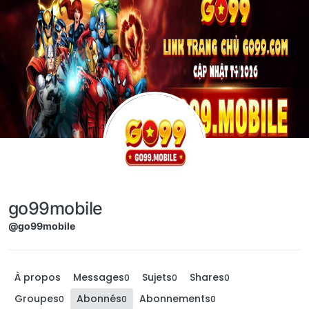
Aller directement au contenu
go99mobile
@go99mobile
À propos
Messages
Sujets
Shares
0
0
0
Groupes
Abonnés
Abonnements
0
0
0