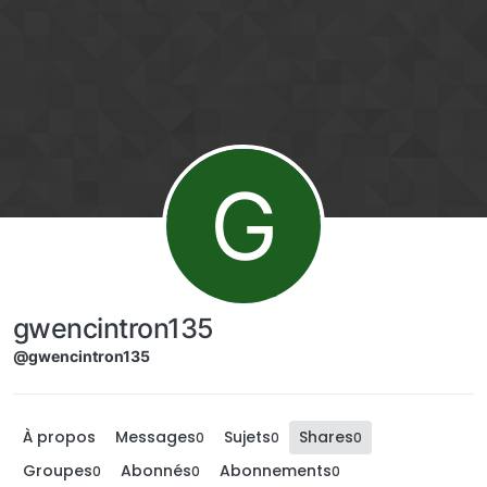
Aller directement au contenu
G
gwencintron135
@gwencintron135
À propos
Messages
Sujets
Shares
0
0
0
Groupes
Abonnés
Abonnements
0
0
0