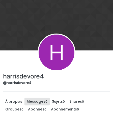
Aller directement au contenu
H
harrisdevore4
@harrisdevore4
À propos
Messages
Sujets
Shares
0
0
0
Groupes
Abonnés
Abonnements
0
0
0