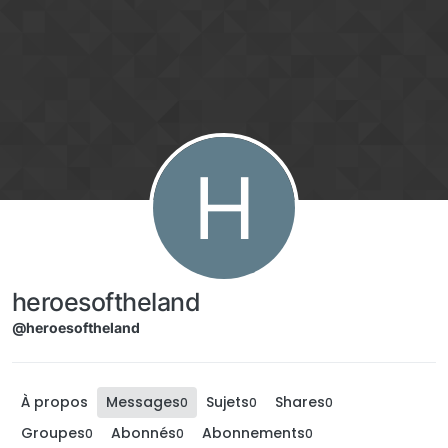
Aller directement au contenu
H
heroesoftheland
@heroesoftheland
À propos
Messages
Sujets
Shares
0
0
0
Groupes
Abonnés
Abonnements
0
0
0