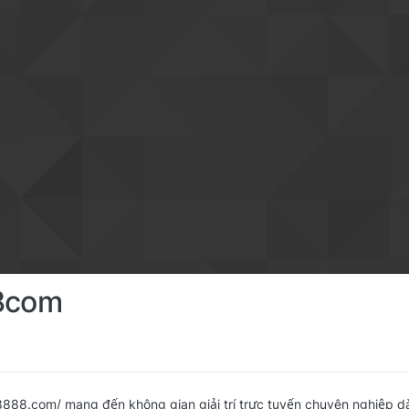
8com
b8888.com/ mang đến không gian giải trí trực tuyến chuyên nghiệp 