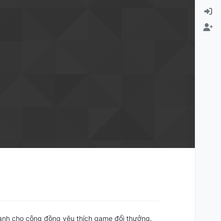
dành cho cộng đồng yêu thích game đổi thưởng.