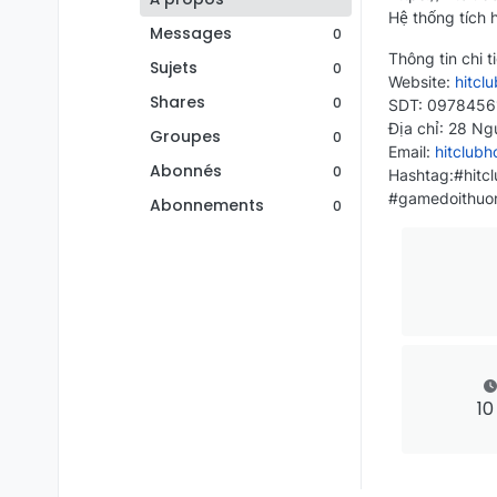
Hệ thống tích 
Messages
0
Thông tin chi ti
Sujets
0
Website:
hitcl
Shares
0
SDT: 0978456
Địa chỉ: 28 Ng
Groupes
0
Email:
hitclub
Abonnés
0
Hashtag:#hitc
#gamedoithuon
Abonnements
0
10