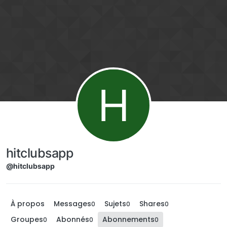
Aller directement au contenu
H
hitclubsapp
@hitclubsapp
À propos
Messages
Sujets
Shares
0
0
0
Groupes
Abonnés
Abonnements
0
0
0