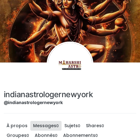
Aller directement au contenu
indianastrologernewyork
@indianastrologernewyork
À propos
Messages
Sujets
Shares
0
0
0
Groupes
Abonnés
Abonnements
0
0
0