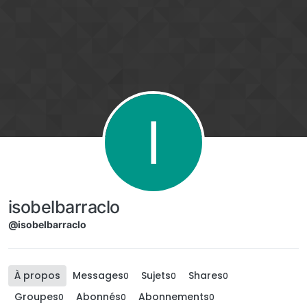
Aller directement au contenu
I
isobelbarraclo
@isobelbarraclo
À propos
Messages
Sujets
Shares
0
0
0
Groupes
Abonnés
Abonnements
0
0
0