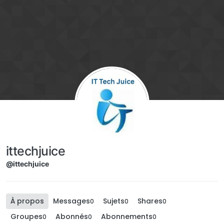
Aller directement au contenu
ittechjuice
@ittechjuice
À propos
Messages
Sujets
Shares
0
0
0
Groupes
Abonnés
Abonnements
0
0
0