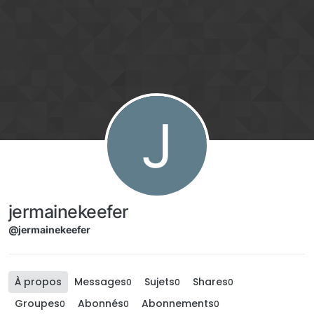
Aller directement au contenu
J
jermainekeefer
@jermainekeefer
À propos
Messages
Sujets
Shares
0
0
0
Groupes
Abonnés
Abonnements
0
0
0