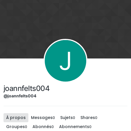
Aller directement au contenu
J
joannfelts004
@joannfelts004
À propos
Messages
Sujets
Shares
0
0
0
Groupes
Abonnés
Abonnements
0
0
0