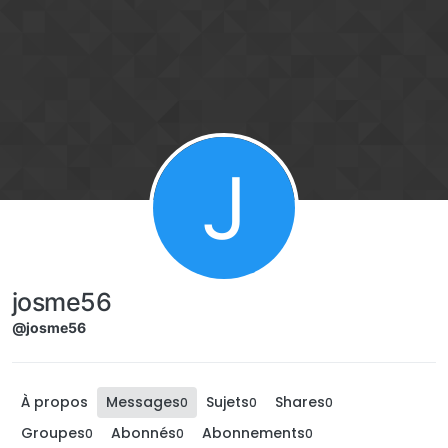
Aller directement au contenu
J
josme56
@josme56
À propos
Messages
Sujets
Shares
0
0
0
Groupes
Abonnés
Abonnements
0
0
0