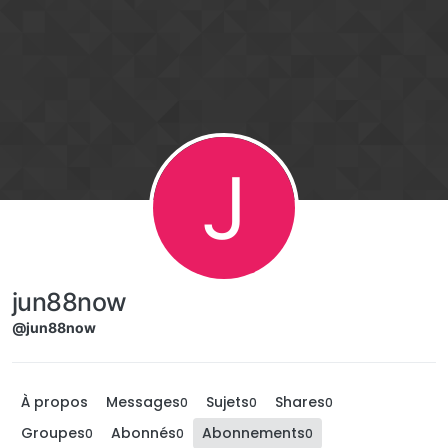
Aller directement au contenu
J
jun88now
@jun88now
À propos
Messages
Sujets
Shares
0
0
0
Groupes
Abonnés
Abonnements
0
0
0