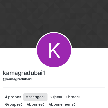
Aller directement au contenu
K
kamagradubai1
@kamagradubai1
À propos
Messages
Sujets
Shares
0
0
0
Groupes
Abonnés
Abonnements
0
0
0