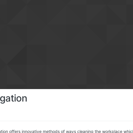
gation
tion offers innovative methods of ways cleaning the workplace which