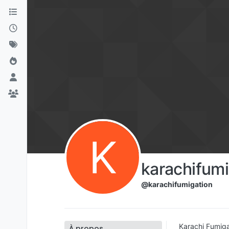
Aller directement au contenu
K
karachifumi
@karachifumigation
Karachi Fumiga
À propos