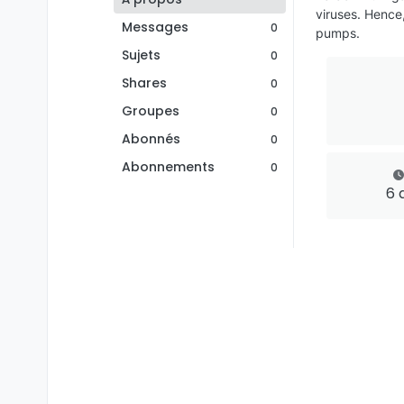
viruses. Hence
Messages
0
pumps.
Sujets
0
Shares
0
Groupes
0
Abonnés
0
Abonnements
0
6 