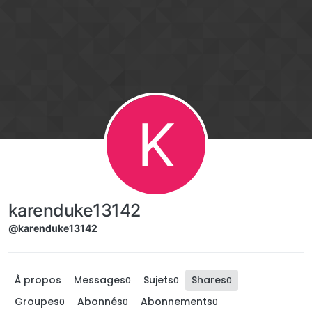
Aller directement au contenu
K
karenduke13142
@karenduke13142
À propos
Messages
Sujets
Shares
0
0
0
Groupes
Abonnés
Abonnements
0
0
0