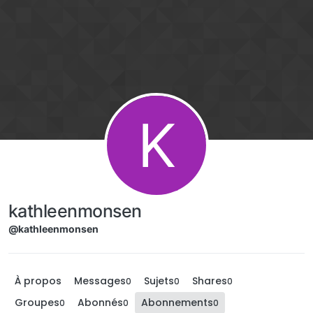
Aller directement au contenu
K
kathleenmonsen
@kathleenmonsen
À propos
Messages
Sujets
Shares
0
0
0
Groupes
Abonnés
Abonnements
0
0
0