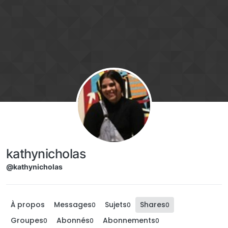
Aller directement au contenu
kathynicholas
@kathynicholas
À propos
Messages
Sujets
Shares
0
0
0
Groupes
Abonnés
Abonnements
0
0
0