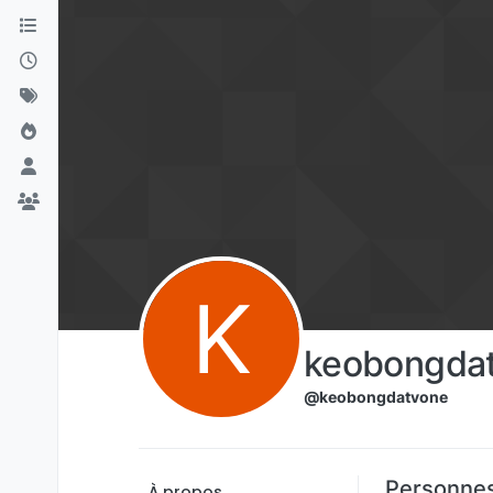
Aller directement au contenu
K
keobongda
@keobongdatvone
Personnes
À propos