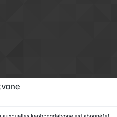
tvone
 auxquelles keobongdatvone est abonné(e)