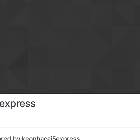
express
ared by keonhacai5express