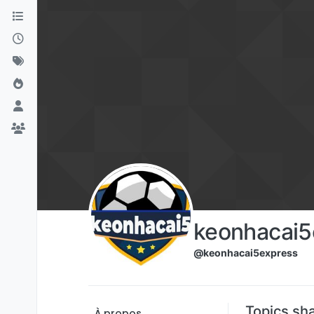
Aller directement au contenu
keonhacai5
@keonhacai5express
Topics sh
À propos