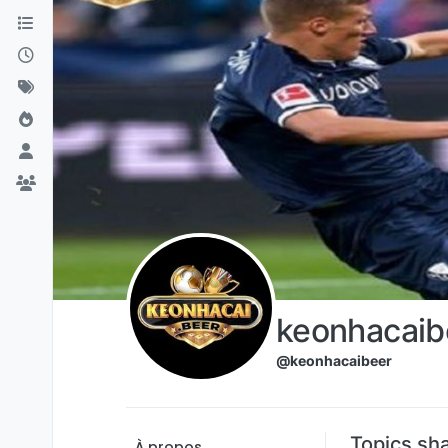
Aller directement au contenu
keonhacaib
@keonhacaibeer
Topics sh
À propos