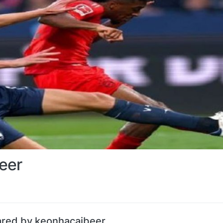
eer
ared by keonhacaibeer