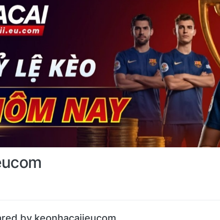
eucom
ared by keonhacaiieucom