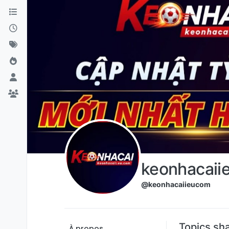
Aller directement au contenu
keonhacaii
@keonhacaiieucom
Topics sh
À propos