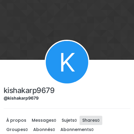
Aller directement au contenu
K
kishakarp9679
@kishakarp9679
À propos
Messages
Sujets
Shares
0
0
0
Groupes
Abonnés
Abonnements
0
0
0