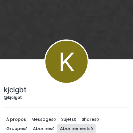
Aller directement au contenu
K
kjclgbt
@kjclgbt
À propos
Messages
Sujets
Shares
0
0
0
Groupes
Abonnés
Abonnements
0
0
0