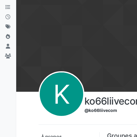
Aller directement au contenu
K
ko66liivec
@ko66liivecom
Groupes a
À propos