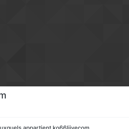
om
uxquels appartient ko66liivecom