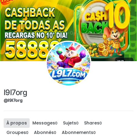
Aller directement au contenu
l9l7org
@l9l7org
À propos
Messages
Sujets
Shares
0
0
0
Groupes
Abonnés
Abonnements
0
0
0