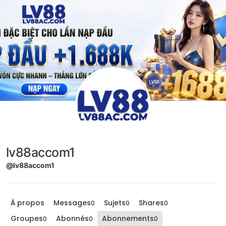
Aller directement au contenu
lv88accom1
@lv88accom1
À propos
Messages
Sujets
Shares
0
0
0
Groupes
Abonnés
Abonnements
0
0
0