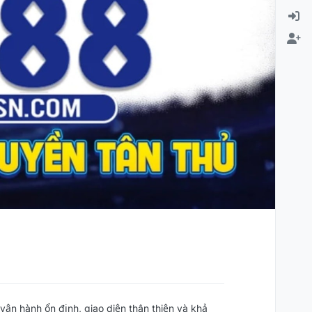
vận hành ổn định, giao diện thân thiện và khả