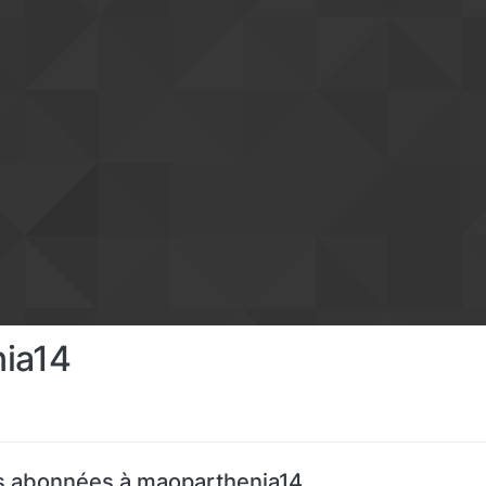
ia14
 abonnées à maoparthenia14