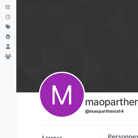
Aller directement au contenu
M
maoparthen
@maoparthenia14
Personnes
À propos