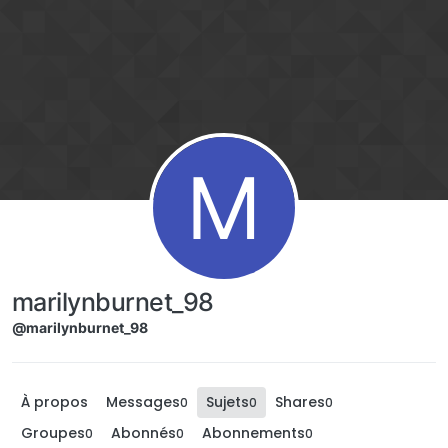
Aller directement au contenu
M
marilynburnet_98
@marilynburnet_98
À propos
Messages
Sujets
Shares
0
0
0
Groupes
Abonnés
Abonnements
0
0
0