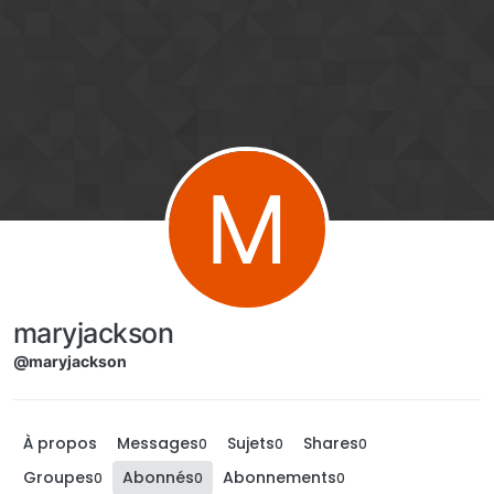
Aller directement au contenu
M
maryjackson
@maryjackson
À propos
Messages
Sujets
Shares
0
0
0
Groupes
Abonnés
Abonnements
0
0
0