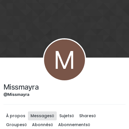
Aller directement au contenu
M
Missmayra
@Missmayra
À propos
Messages
Sujets
Shares
0
0
0
Groupes
Abonnés
Abonnements
0
0
0