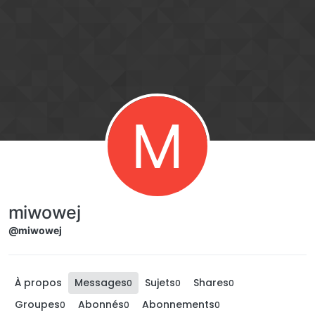
Aller directement au contenu
M
miwowej
@miwowej
À propos
Messages
Sujets
Shares
0
0
0
Groupes
Abonnés
Abonnements
0
0
0