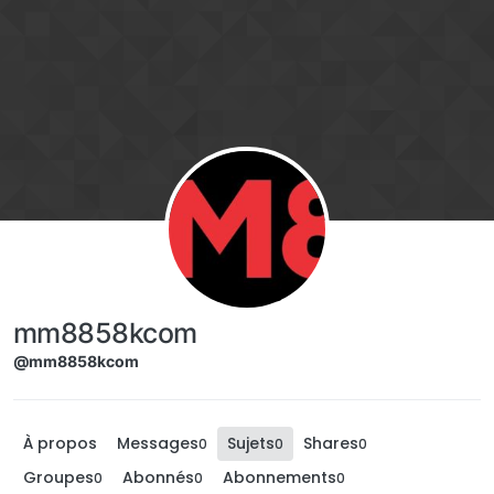
Aller directement au contenu
mm8858kcom
@mm8858kcom
À propos
Messages
Sujets
Shares
0
0
0
Groupes
Abonnés
Abonnements
0
0
0