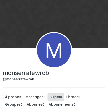
Aller directement au contenu
M
monserratewrob
@monserratewrob
À propos
Messages
Sujets
Shares
0
0
0
Groupes
Abonnés
Abonnements
0
0
0