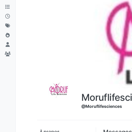
Aller directement au contenu
Moruflifesc
@Moruflifesciences
Messages
À propos